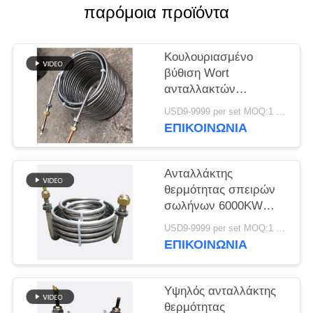
PRIVACY
παρόμοια προϊόντα
POLICY
Κουλουριασμένο
βύθιση Wort
ανταλλακτών
θερμότητας σωλήνων
USD9-9999 per set MOQ:1 PC
πιό ψυχρό ανοξείδωτο
ΕΠΙΚΟΙΝΩΝΊΑ
Ανταλλάκτης
θερμότητας σπειρών
σωλήνων 6000KW
τιτανίου εξατμιστήρων
USD9-9999 per set MOQ:1 PC
ενυδρείων
ΕΠΙΚΟΙΝΩΝΊΑ
Υψηλός ανταλλάκτης
θερμότητας