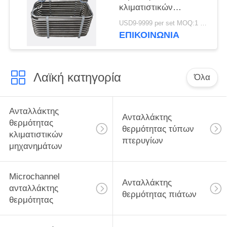
κλιματιστικών
μηχανημάτων
USD9-9999 per set MOQ:1 PC
σωλήνων 400Kw
ΕΠΙΚΟΙΝΩΝΊΑ
τιτανίου μεταφοράς
Λαϊκή κατηγορία
Όλα
Ανταλλάκτης
Ανταλλάκτης
θερμότητας
θερμότητας τύπων
κλιματιστικών
πτερυγίων
μηχανημάτων
Microchannel
Ανταλλάκτης
ανταλλάκτης
θερμότητας πιάτων
θερμότητας