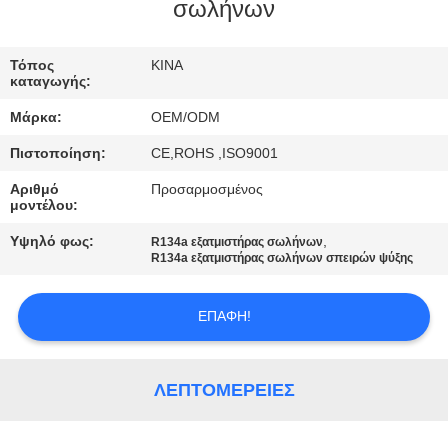
ΈΛΕΓΧΟΣ
σωλήνων
ΜΑΣ
Τόπος
ΚΙΝΑ
καταγωγής:
ΕΛΆΤΕ
Μάρκα:
OEM/ODM
ΣΕ
Πιστοποίηση:
CE,ROHS ,ISO9001
ΕΠΑΦΉ
Αριθμό
Προσαρμοσμένος
ΜΕ
μοντέλου:
Υψηλό φως:
,
R134a εξατμιστήρας σωλήνων
ΕΙΔΉΣΕΙΣ
R134a εξατμιστήρας σωλήνων σπειρών ψύξης
ΕΠΑΦΉ!
ΠΕΡΙΠΤΏΣΕΙΣ
SITEMAP
ΛΕΠΤΟΜΈΡΕΙΕΣ