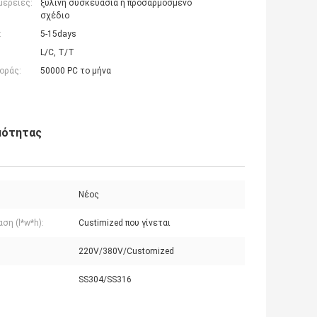
μέρειες:
ξύλινη συσκευασία ή προσαρμοσμένο
σχέδιο
:
5-15days
L/C, T/T
οράς:
50000 PC το μήνα
μότητας
Νέος
ση (l*w*h):
Custimized που γίνεται
220V/380V/Customized
SS304/SS316