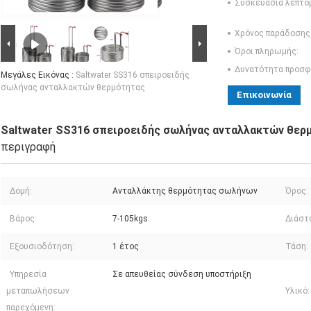
Συσκευασία λεπτο
Χρόνος παράδοσης
Όροι πληρωμής:
Δυνατότητα προσφ
Μεγάλες Εικόνας :
Saltwater SS316 σπειροειδής
σωλήνας ανταλλακτών θερμότητας
Επικοινωνία
Saltwater SS316 σπειροειδής σωλήνας ανταλλακτών θερ
περιγραφή
Δομή:
Ανταλλάκτης θερμότητας σωλήνων
Όρος:
Βάρος:
7-105kgs
Διάστα
Εξουσιοδότηση:
1 έτος
Τάση:
Υπηρεσία
Σε απευθείας σύνδεση υποστήριξη
μεταπωλήσεων
Υλικό:
παρεχόμενη: