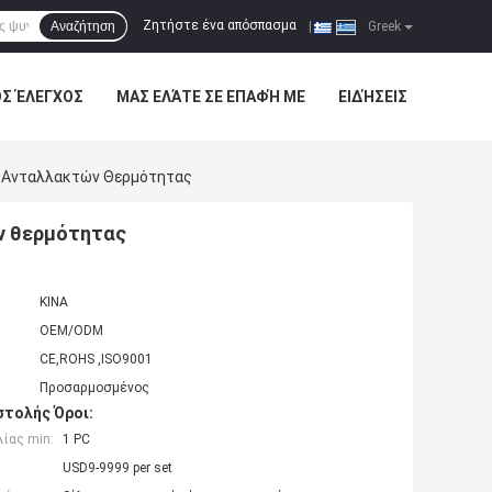
Ζητήστε ένα απόσπασμα
Αναζήτηση
|
Greek
ΌΣ ΈΛΕΓΧΟΣ
ΜΑΣ ΕΛΆΤΕ ΣΕ ΕΠΑΦΉ ΜΕ
ΕΙΔΉΣΕΙΣ
ς Ανταλλακτών Θερμότητας
ν θερμότητας
ΚΙΝΑ
OEM/ODM
CE,ROHS ,ISO9001
Προσαρμοσμένος
τολής Όροι:
ίας min:
1 PC
USD9-9999 per set