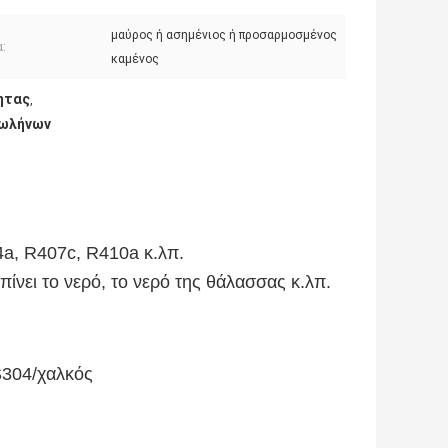
μαύρος ή ασημένιος ή προσαρμοσμένος
:
καμένος
ητας
,
σωλήνων
a, R407c, R410a κ.λπ.
ίνει το νερό, το νερό της θάλασσας κ.λπ.
S304/χαλκός