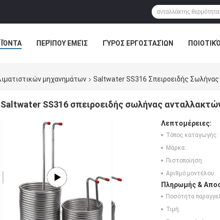
ΪΌΝΤΑ
ΠΕΡΊΠΟΥ ΕΜΕΊΣ
ΓΎΡΟΣ ΕΡΓΟΣΤΑΣΊΩΝ
ΠΟΙΟΤΙΚ
λιματιστικών μηχανημάτων
Saltwater SS316 Σπειροειδής Σωλήνα
Saltwater SS316 σπειροειδής σωλήνας ανταλλακτώ
Λεπτομέρειες:
Τόπος καταγωγής:
Μάρκα:
Πιστοποίηση:
Αριθμό μοντέλου:
Πληρωμής & Αποσ
Ποσότητα παραγγελ
Τιμή: