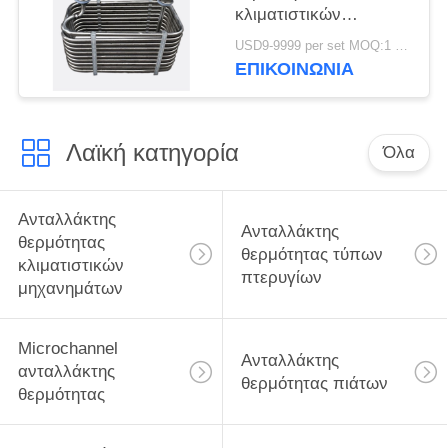
κλιματιστικών
μηχανημάτων
USD9-9999 per set MOQ:1 PC
σωλήνων 400Kw
ΕΠΙΚΟΙΝΩΝΊΑ
τιτανίου μεταφοράς
Λαϊκή κατηγορία
Όλα
Ανταλλάκτης
Ανταλλάκτης
θερμότητας
θερμότητας τύπων
κλιματιστικών
πτερυγίων
μηχανημάτων
Microchannel
Ανταλλάκτης
ανταλλάκτης
θερμότητας πιάτων
θερμότητας