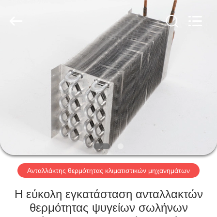
Changzhou
Aidear
Refrigeration
Technology
Co.,
Ltd..
All
Rights
ΣΠΊΤΙ
Reserved.
ΠΡΟΪΌΝΤΑ
ΠΕΡΊΠΟΥ
ΕΜΕΊΣ
ΓΎΡΟΣ
ΕΡΓΟΣΤΑΣΊΩΝ
Ανταλλάκτης θερμότητας κλιματιστικών μηχανημάτων
Η εύκολη εγκατάσταση ανταλλακτών
ΠΟΙΟΤΙΚΌΣ
θερμότητας ψυγείων σωλήνων