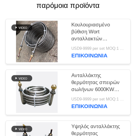
PRIVACY
παρόμοια προϊόντα
POLICY
Κουλουριασμένο
βύθιση Wort
ανταλλακτών
θερμότητας σωλήνων
USD9-9999 per set MOQ:1 PC
πιό ψυχρό ανοξείδωτο
ΕΠΙΚΟΙΝΩΝΊΑ
Ανταλλάκτης
θερμότητας σπειρών
σωλήνων 6000KW
τιτανίου εξατμιστήρων
USD9-9999 per set MOQ:1 PC
ενυδρείων
ΕΠΙΚΟΙΝΩΝΊΑ
Υψηλός ανταλλάκτης
θερμότητας