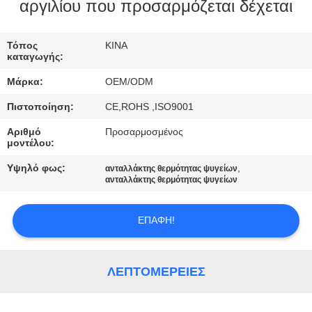
ΈΛΕΓΧΟΣ
αργιλίου που προσαρμόζεται δέχεται
ΜΑΣ
Τόπος
ΚΙΝΑ
καταγωγής:
ΕΛΆΤΕ
Μάρκα:
OEM/ODM
ΣΕ
Πιστοποίηση:
CE,ROHS ,ISO9001
ΕΠΑΦΉ
Αριθμό
Προσαρμοσμένος
ΜΕ
μοντέλου:
Υψηλό φως:
,
ανταλλάκτης θερμότητας ψυγείων
ΕΙΔΉΣΕΙΣ
ανταλλάκτης θερμότητας ψυγείων
ΕΠΑΦΉ!
ΠΕΡΙΠΤΏΣΕΙΣ
SITEMAP
ΛΕΠΤΟΜΈΡΕΙΕΣ