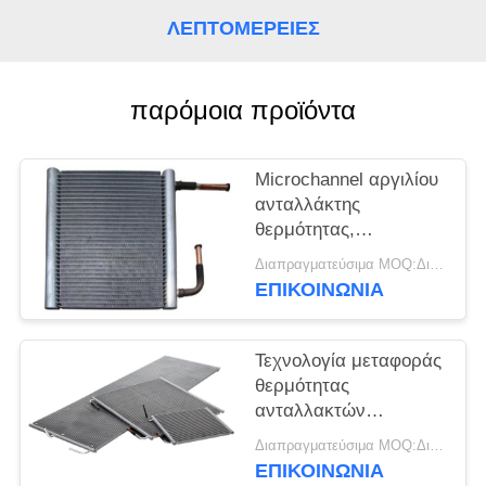
PRIVACY
ΛΕΠΤΟΜΈΡΕΙΕΣ
POLICY
παρόμοια προϊόντα
Microchannel αργιλίου
ανταλλάκτης
θερμότητας,
ανταλλάκτης
Διαπραγματεύσιμα MOQ:Διαπραγματεύσιμος
θερμότητας
ΕΠΙΚΟΙΝΩΝΊΑ
κλιματιστικών
μηχανημάτων
Τεχνολογία μεταφοράς
θερμότητας
ανταλλακτών
θερμότητας
Διαπραγματεύσιμα MOQ:Διαπραγματεύσιμος
μικροϋπολογιστών
ΕΠΙΚΟΙΝΩΝΊΑ
AC380V 60Hz