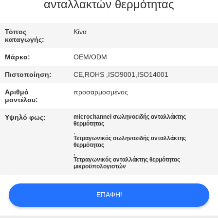
ΈΛΕΓΧΟΣ
ανταλλακτών θερμότητας
ΜΑΣ
Τόπος
Κίνα
καταγωγής:
ΕΛΆΤΕ
Μάρκα:
OEM/ODM
ΣΕ
Πιστοποίηση:
CE,ROHS ,ISO9001,ISO14001
ΕΠΑΦΉ
Αριθμό
προσαρμοσμένος
ΜΕ
μοντέλου:
Υψηλό φως:
microchannel σωληνοειδής ανταλλάκτης
θερμότητας
ΕΙΔΉΣΕΙΣ
,
Τετραγωνικός σωληνοειδής ανταλλάκτης
θερμότητας
,
ΠΕΡΙΠΤΏΣΕΙΣ
Τετραγωνικός ανταλλάκτης θερμότητας
μικροϋπολογιστών
SITEMAP
ΕΠΑΦΉ!