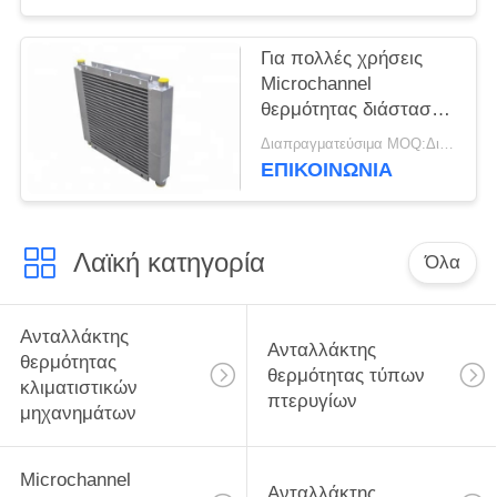
Για πολλές χρήσεις
Microchannel
θερμότητας διάσταση
Custimized
Διαπραγματεύσιμα MOQ:Διαπραγματεύσιμος
αποταμίευσης
ΕΠΙΚΟΙΝΩΝΊΑ
ανταλλακτών
διαστημική
Λαϊκή κατηγορία
Όλα
Ανταλλάκτης
Ανταλλάκτης
θερμότητας
θερμότητας τύπων
κλιματιστικών
πτερυγίων
μηχανημάτων
Microchannel
Ανταλλάκτης