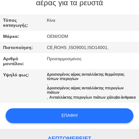
ΈΛΕΓΧΟΣ
αέρας για τα ρευστά
ΜΑΣ
Τόπος
Κίνα
καταγωγής:
ΕΛΆΤΕ
Μάρκα:
OEM/ODM
ΣΕ
Πιστοποίηση:
CE,ROHS ,ISO9001,ISO14001,
ΕΠΑΦΉ
Αριθμό
Προσαρμοσμένος
ΜΕ
μοντέλου:
Υψηλό φως:
Δροσισμένος αέρας ανταλλάκτης θερμότητας
τύπων πτερυγίων
ΕΙΔΉΣΕΙΣ
,
Δροσισμένος αέρας ανταλλάκτης πτερυγίων
πιάτων
,
Ανταλλάκτης πτερυγίων πιάτων χάλυβα άνθρακα
ΠΕΡΙΠΤΏΣΕΙΣ
ΕΠΑΦΉ!
SITEMAP
ΛΕΠΤΟΜΈΡΕΙΕΣ