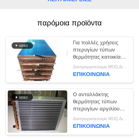
PRIVACY
POLICY
παρόμοια προϊόντα
Για πολλές χρήσεις
πτερυγίων τύπων
θερμότητας κατοικία
πυρήνων χάλυβα
Διαπραγματεύσιμα MOQ:Διαπραγματεύσιμος
ανταλλακτών
ΕΠΙΚΟΙΝΩΝΊΑ
ανθεκτική
γαλβανισμένη
Ο ανταλλάκτης
θερμότητας τύπων
πτερυγίων αργιλίου
που αντιμετωπίζεται
Διαπραγματεύσιμα MOQ:Διαπραγματεύσιμος
τη διάβρωση με το
ΕΠΙΚΟΙΝΩΝΊΑ
επίστρωμα σκονών
αποτρέπει