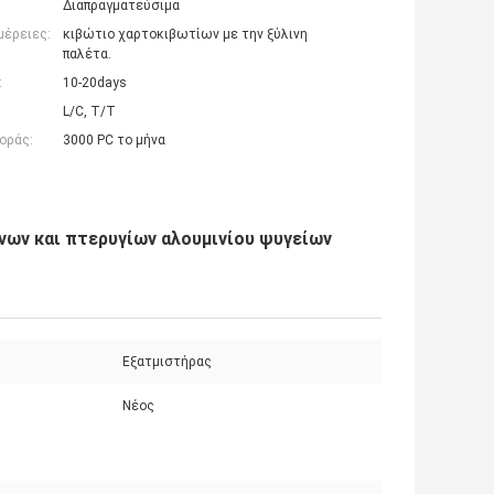
Διαπραγματεύσιμα
μέρειες:
κιβώτιο χαρτοκιβωτίων με την ξύλινη
παλέτα.
:
10-20days
L/C, T/T
οράς:
3000 PC το μήνα
ν και πτερυγίων αλουμινίου ψυγείων
:
Εξατμιστήρας
Νέος