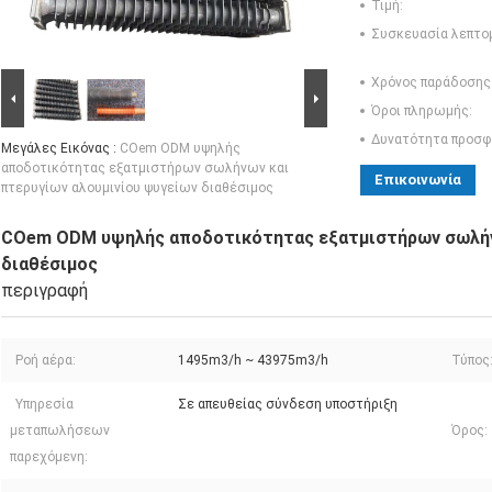
Τιμή:
Συσκευασία λεπτο
Χρόνος παράδοσης
Όροι πληρωμής:
Δυνατότητα προσφ
Μεγάλες Εικόνας :
COem ODM υψηλής
αποδοτικότητας εξατμιστήρων σωλήνων και
Επικοινωνία
πτερυγίων αλουμινίου ψυγείων διαθέσιμος
COem ODM υψηλής αποδοτικότητας εξατμιστήρων σωλήνω
διαθέσιμος
περιγραφή
Ροή αέρα:
1495m3/h ~ 43975m3/h
Τύπος
Υπηρεσία
Σε απευθείας σύνδεση υποστήριξη
μεταπωλήσεων
Όρος:
παρεχόμενη: