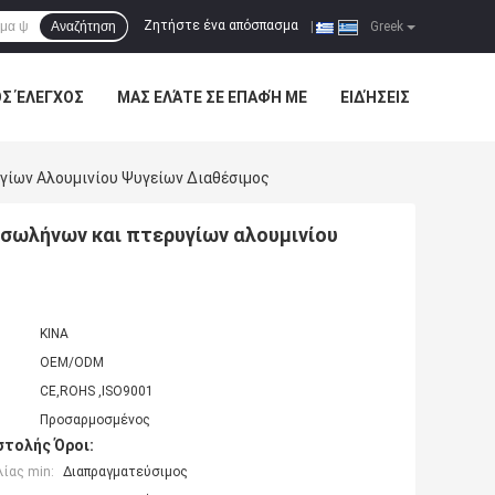
Ζητήστε ένα απόσπασμα
Αναζήτηση
|
Greek
ΌΣ ΈΛΕΓΧΟΣ
ΜΑΣ ΕΛΆΤΕ ΣΕ ΕΠΑΦΉ ΜΕ
ΕΙΔΉΣΕΙΣ
ίων Αλουμινίου Ψυγείων Διαθέσιμος
ωλήνων και πτερυγίων αλουμινίου
ΚΙΝΑ
OEM/ODM
CE,ROHS ,ISO9001
Προσαρμοσμένος
τολής Όροι:
ίας min:
Διαπραγματεύσιμος