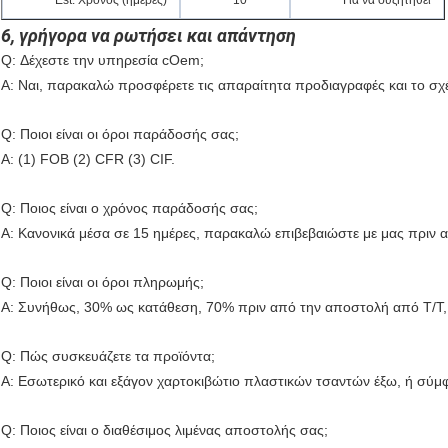
Est. Χρόνος (ημέρες)
10
Για να συζητηθεί
6, γρήγορα να ρωτήσει και απάντηση
Q: Δέχεστε την υπηρεσία cOem;
Α: Ναι, παρακαλώ προσφέρετε τις απαραίτητα προδιαγραφές και το σχέ
Q: Ποιοι είναι οι όροι παράδοσής σας;
Α: (1) FOB (2) CFR (3) CIF.
Q: Ποιος είναι ο χρόνος παράδοσής σας;
Α: Κανονικά μέσα σε 15 ημέρες, παρακαλώ επιβεβαιώστε με μας πριν α
Q: Ποιοι είναι οι όροι πληρωμής;
Α: Συνήθως, 30% ως κατάθεση, 70% πριν από την αποστολή από T/T, L
Q: Πώς συσκευάζετε τα προϊόντα;
Α: Εσωτερικό και εξάγον χαρτοκιβώτιο πλαστικών τσαντών έξω, ή σύμ
Q: Ποιος είναι ο διαθέσιμος λιμένας αποστολής σας;