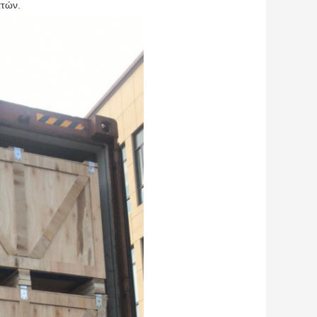
ατών.