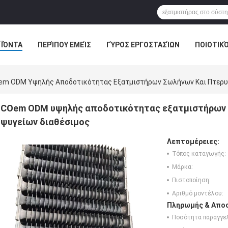
ΪΌΝΤΑ
ΠΕΡΊΠΟΥ ΕΜΕΊΣ
ΓΎΡΟΣ ΕΡΓΟΣΤΑΣΊΩΝ
ΠΟΙΟΤΙΚ
em ODM Υψηλής Αποδοτικότητας Εξατμιστήρων Σωλήνων Και Πτερυγ
COem ODM υψηλής αποδοτικότητας εξατμιστήρων σ
ψυγείων διαθέσιμος
Λεπτομέρειες:
Τόπος καταγωγής:
Μάρκα:
Πιστοποίηση:
Αριθμό μοντέλου:
Πληρωμής & Αποσ
Ποσότητα παραγγελ