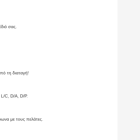
διό σας.
πό τη διαταγή!
/C, D/A, D/P.
φωνα με τους πελάτες.