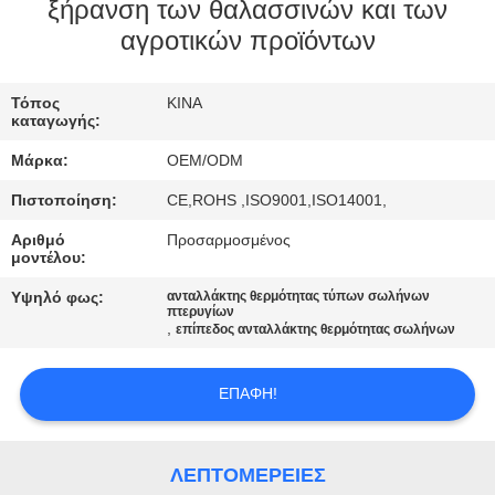
ΈΛΕΓΧΟΣ
ξήρανση των θαλασσινών και των
αγροτικών προϊόντων
ΜΑΣ
Τόπος
ΚΙΝΑ
ΕΛΆΤΕ
καταγωγής:
ΣΕ
Μάρκα:
OEM/ODM
ΕΠΑΦΉ
Πιστοποίηση:
CE,ROHS ,ISO9001,ISO14001,
ΜΕ
Αριθμό
Προσαρμοσμένος
μοντέλου:
ΕΙΔΉΣΕΙΣ
Υψηλό φως:
ανταλλάκτης θερμότητας τύπων σωλήνων
πτερυγίων
,
επίπεδος ανταλλάκτης θερμότητας σωλήνων
ΠΕΡΙΠΤΏΣΕΙΣ
ΕΠΑΦΉ!
SITEMAP
ΛΕΠΤΟΜΈΡΕΙΕΣ