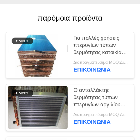
PRIVACY
POLICY
παρόμοια προϊόντα
Για πολλές χρήσεις
πτερυγίων τύπων
θερμότητας κατοικία
πυρήνων χάλυβα
Διαπραγματεύσιμα MOQ:Διαπραγματεύσιμος
ανταλλακτών
ΕΠΙΚΟΙΝΩΝΊΑ
ανθεκτική
γαλβανισμένη
Ο ανταλλάκτης
θερμότητας τύπων
πτερυγίων αργιλίου
που αντιμετωπίζεται
Διαπραγματεύσιμα MOQ:Διαπραγματεύσιμος
τη διάβρωση με το
ΕΠΙΚΟΙΝΩΝΊΑ
επίστρωμα σκονών
αποτρέπει